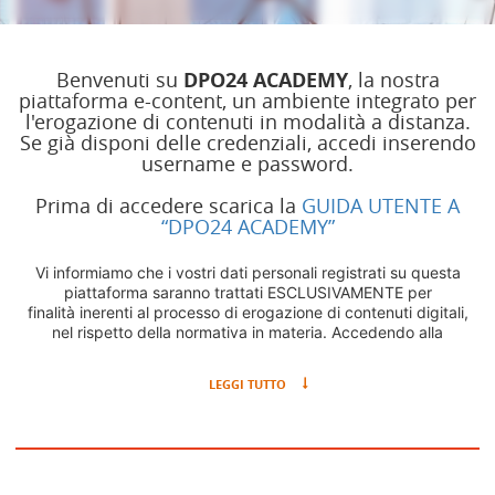
Benvenuti su
DPO24 ACADEMY
, la nostra
piattaforma e-content, un ambiente integrato per
l'erogazione di contenuti in modalità a distanza.
Se già disponi delle credenziali, accedi inserendo
username e password.
Prima di accedere scarica la
GUIDA UTENTE A
“DPO24 ACADEMY”
Vi informiamo che i vostri dati personali registrati su questa
piattaforma saranno trattati ESCLUSIVAMENTE per
finalità inerenti al processo di erogazione di contenuti digitali,
nel rispetto della normativa in materia. Accedendo alla
piattaforma, con le credenziali fornite in fase di registrazione o
ricevute in precedenza dalla vostra Organizzazione, vi sarà
LEGGI TUTTO
chiesto di prendere visione dell'
Informativa Privacy
.
I contenuti presenti sulla piattaforma, ivi compresi a titolo
esemplificativo e non esaustivo i testi (ivi inclusi materiali
didattici in forma testuale, messaggi, documenti, report, ecc.),
le immagini statiche e in movimento (ivi inclusi le fotografie, i